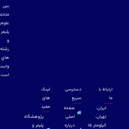
بين
متخصصان
علوم
پليمر
و
رشته
هاي
وابسته
است.
ارتباط با
دسترسی
لینک
ما
سریع
های
مفید
ایران،
صفحه
تهران،
اصلی
پژوهشگاه
کیلومتر 15
درباره
پلیمر و