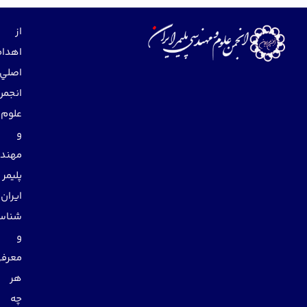
از
اهداف
اصلي
انجمن
علوم
و
مهندسي
پليمر
ايران
شناساندن
و
معرفي
هر
چه