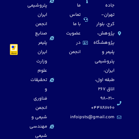
جاده
ما
پتروشیمی
تهران-
تماس
ایران
کرج، بلوار
با ما
انجمن
پژوهش،
عضویت
صنایع
پژوهشگاه
در
پلیمر
پلیمر و
انجمن
ایران
پتروشیمی
وزارت
ایران،
علوم
طبقه اول،
تحقیقات
اتاق 267
و
98-21-
فناوری
44787060+
انجمن
infoipsts@gmail.com
شیمی و
مهندسی
شیمی