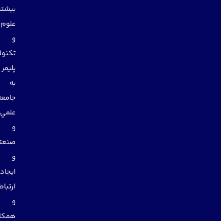
بيشتر
علوم
و
تكنولوژي
پليمر
به
جامعه
علمي
و
صنعتي
و
ايجاد
ارتباط
و
همكاري