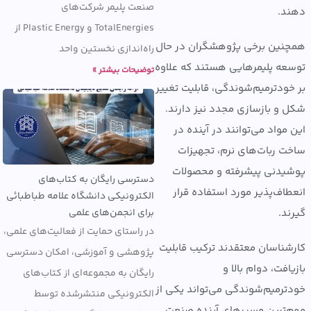
صنعت پلیمر شرکت‌های
.
TotalEnergies و Plastic Energy از
ین برخی پژوهشگران در حال
راه‌اندازی نخستین واحد
ه پلیمرهایی هستند که علاوه
توضیحات بیشتر »
ودترمیم‌شوندگی، قابلیت تغییر
و بازسازی مجدد نیز دارند.
مواد می‌توانند در آینده در
 ربات‌های نرم، تجهیزات
دنی پیشرفته و محصولات
دسترسی رایگان به کتاب‌های
اف‌پذیر مورد استفاده قرار
الکترونیکی دانشگاه علامه طباطبائی
برای انجمن‌های علمی
د.
در راستای حمایت از فعالیت‌های علمی،
ناسان معتقدند ترکیب قابلیت
پژوهشی و آموزشی، امکان دسترسی
فت، دوام بالا و
رایگان به مجموعه‌ای از کتاب‌های
رمیم‌شوندگی می‌تواند یکی از
الکترونیکی منتشرشده توسط
ترین مسیرهای آینده صنعت