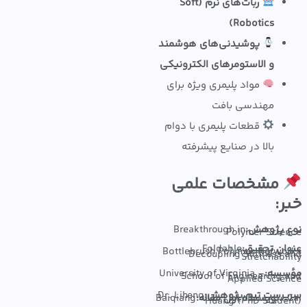
ربات‌های نرم (Soft
Robotics)
پوشیدنی‌های هوشمند
و الاستومرهای الکترونیکی
مواد پلیمری ویژه برای
مهندسی بافت
قطعات پلیمری با دوام
بالا در صنایع پیشرفته
مشخصات علمی
:
پژوهش:
Breakthrough in
Polymer Sci
ن تحقیق:
Foldable
Bottlebrush Polymer Netw
Decoupling Stiffness
Stretchabi
سه:
University of Virginia –
School of Engineering
Applied Sci
رست تیم پژوهش:
Dr. Liheng
نویسنده اول مقاله:
Baiqiang
Huang (PhD Stud