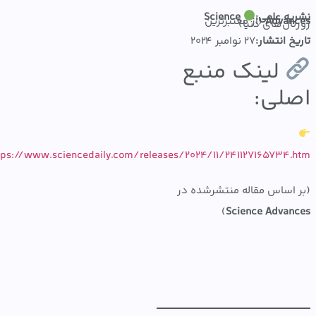
ه علمی:
Science
Adva
(از معتبرترین
ال‌های دنیا)
 انتشار:
۲۷ نوامبر ۲۰۲۴
لینک منبع
لی:
https://www.sciencedaily.com/releases/2024/11/241127165734
اساس مقاله منتشرشده در
)
Science Adva