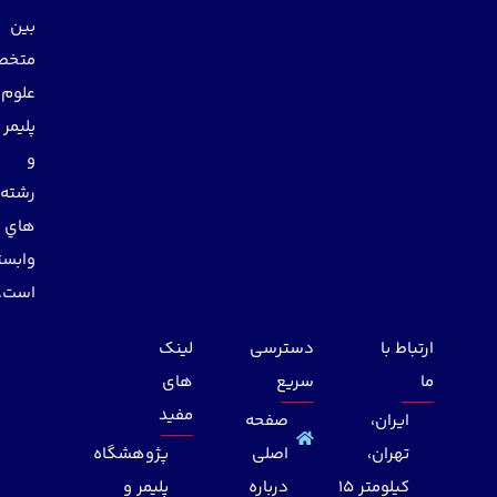
بين
متخصصان
علوم
پليمر
و
رشته
هاي
وابسته
است.
ارتباط با
دسترسی
لینک
ما
سریع
های
مفید
ایران،
صفحه
تهران،
اصلی
پژوهشگاه
کیلومتر 15
درباره
پلیمر و