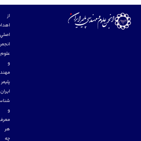
از
اهداف
اصلي
انجمن
علوم
و
مهندسي
پليمر
ايران
شناساندن
و
معرفي
هر
چه