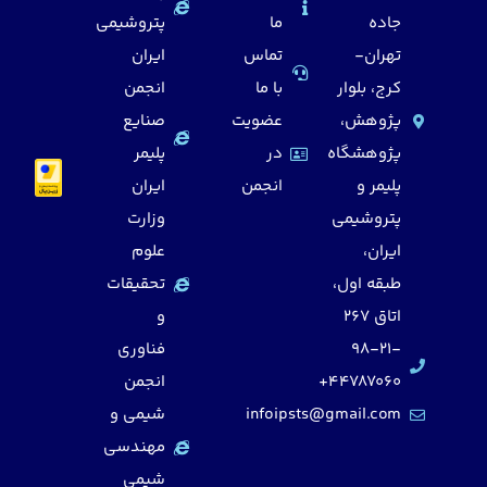
جاده
ما
پتروشیمی
تهران-
تماس
ایران
کرج، بلوار
با ما
انجمن
پژوهش،
عضویت
صنایع
پژوهشگاه
در
پلیمر
پلیمر و
انجمن
ایران
پتروشیمی
وزارت
ایران،
علوم
طبقه اول،
تحقیقات
اتاق 267
و
98-21-
فناوری
44787060+
انجمن
infoipsts@gmail.com
شیمی و
مهندسی
شیمی