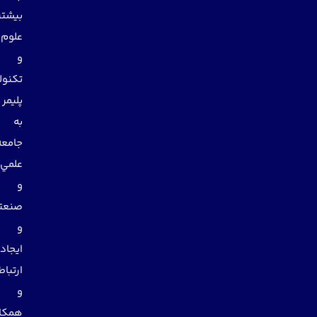
بيشتر
علوم
و
تكنولوژي
پليمر
به
جامعه
علمي
و
صنعتي
و
ايجاد
ارتباط
و
همكاري