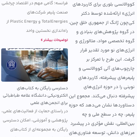
فرانسه؛ گامی مهم در اقتصاد چرخشی
لانسی بلوری برای کاربردهای
صنعت پلیمر شرکت‌های
ی» ارائه‌شده توسط دکتر
TotalEnergies و Plastic Energy از
ون ژانگ از جمهوری خلق چین،
راه‌اندازی نخستین واحد
روه پژوهش‌های بنیادی و
توضیحات بیشتر »
 تخصصی مواد، متالورژی و
ی‌های نو مورد تقدیر قرار
. این طرح با تمرکز بر
وب‌های آلی کووالانسی و
رهای پیشرفته، کاربردهای
ی را در حوزه انرژی‌های
دسترسی رایگان به کتاب‌های
الکترونیکی دانشگاه علامه طباطبائی
فته دنبال می‌کند. مجموع این
برای انجمن‌های علمی
وردها نشان می‌دهد که حوزه
در راستای حمایت از فعالیت‌های علمی،
ر، چه در سطح ملی و چه
پژوهشی و آموزشی، امکان دسترسی
المللی، نقش مؤثری در پیشبرد
رایگان به مجموعه‌ای از کتاب‌های
ای دانش، توسعه فناوری‌های