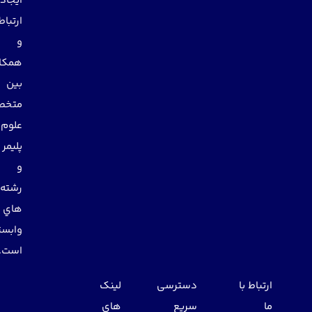
ايجاد
ارتباط
و
همكاري
بين
متخصصان
علوم
پليمر
و
رشته
هاي
وابسته
است.
ارتباط با
دسترسی
لینک
ما
سریع
های