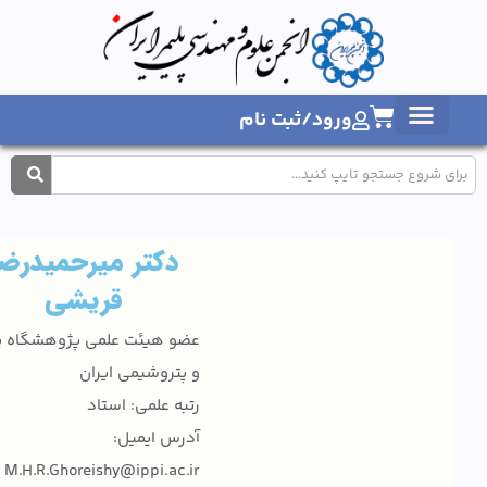
ورود/ثبت نام
1404
دکتر میرحمیدرضا
قریشی
عضو هیئت علمی پژوهشگاه پلیمر
و پتروشیمی ایران
رتبه علمی: استاد
آدرس ایمیل:
M.H.R.Ghoreishy@ippi.ac.ir