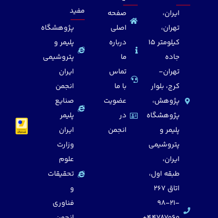
مفید
ایران،
صفحه
تهران،
اصلی
پژوهشگاه
کیلومتر 15
درباره
پلیمر و
جاده
ما
پتروشیمی
تهران-
تماس
ایران
کرج، بلوار
با ما
انجمن
پژوهش،
عضویت
صنایع
پژوهشگاه
در
پلیمر
پلیمر و
انجمن
ایران
پتروشیمی
وزارت
ایران،
علوم
طبقه اول،
تحقیقات
اتاق 267
و
98-21-
فناوری
44787060+
انجمن