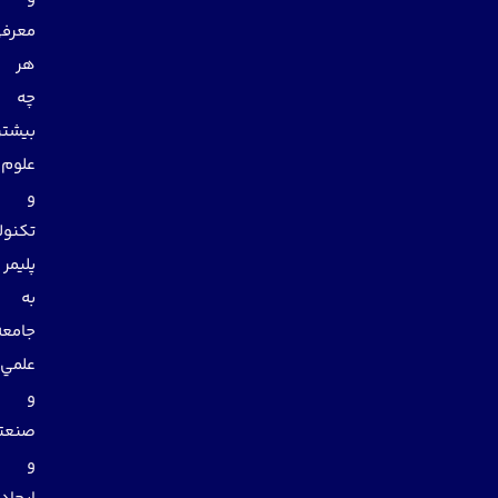
معرفي
هر
چه
بيشتر
علوم
و
تكنولوژي
پليمر
به
جامعه
علمي
و
صنعتي
و