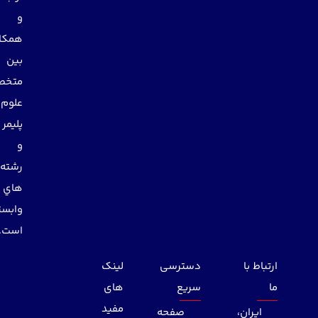
و
همكاري
بين
متخصصان
علوم
پليمر
و
رشته
هاي
وابسته
است.
ارتباط با
دسترسی
لینک
ما
سریع
های
مفید
ایران،
صفحه