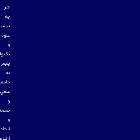
هر
چه
بيشتر
علوم
و
تكنولوژي
پليمر
به
جامعه
علمي
و
صنعتي
و
ايجاد
ارتباط