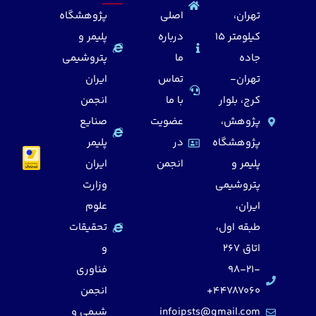
تهران،
اصلی
پژوهشگاه
کیلومتر 15
درباره
پلیمر و
جاده
ما
پتروشیمی
تهران-
تماس
ایران
کرج، بلوار
با ما
انجمن
پژوهش،
عضویت
صنایع
پژوهشگاه
در
پلیمر
پلیمر و
انجمن
ایران
پتروشیمی
وزارت
ایران،
علوم
طبقه اول،
تحقیقات
اتاق 267
و
98-21-
فناوری
44787060+
انجمن
infoipsts@gmail.com
شیمی و