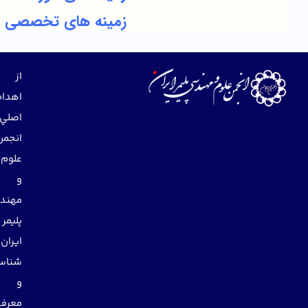
زمینه های تخصصی
از
اهداف
اصلي
انجمن
علوم
و
مهندسي
پليمر
ايران
شناساندن
و
معرفي