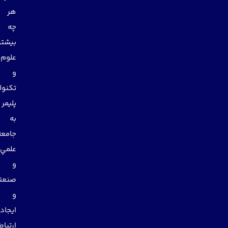
هر
چه
بيشتر
علوم
و
تكنولوژي
پليمر
به
جامعه
علمي
و
صنعتي
و
ايجاد
ارتباط