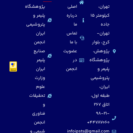
تهران،
اصلی
پژوهشگاه
کیلومتر 15
درباره
پلیمر و
جاده
ما
پتروشیمی
تهران-
تماس
ایران
کرج، بلوار
با ما
انجمن
پژوهش،
عضویت
صنایع
پژوهشگاه
در
پلیمر
پلیمر و
انجمن
ایران
پتروشیمی
وزارت
ایران،
علوم
طبقه اول،
تحقیقات
اتاق 267
و
98-21-
فناوری
44787060+
انجمن
infoipsts@gmail.com
شیمی و