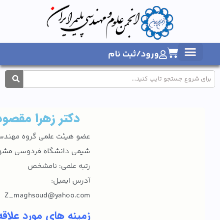
ورود/ثبت نام
1404
دکتر زهرا مقصود
عضو هیئت علمی گروه مهندسی
شیمی دانشگاه فردوسی مشهد
رتبه علمی: نامشخص
آدرس ایمیل:
Z_maghsoud@yahoo.com
زمینه های مورد علاقه