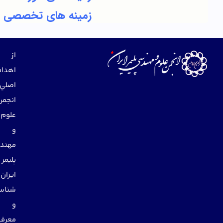
زمینه های تخصصی
از
اهداف
اصلي
انجمن
علوم
و
مهندسي
پليمر
ايران
شناساندن
و
معرفي