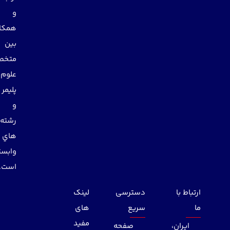
و
همكاري
بين
متخصصان
علوم
پليمر
و
رشته
هاي
وابسته
است.
ارتباط با
دسترسی
لینک
ما
سریع
های
مفید
ایران،
صفحه