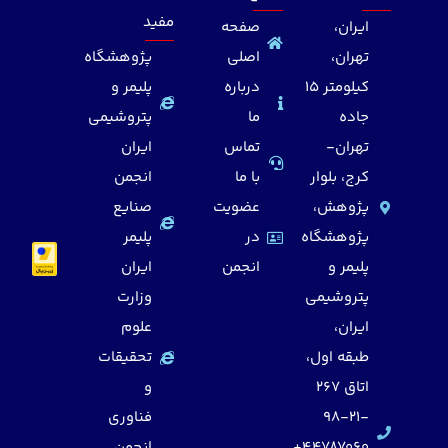
مفید
ایران،
صفحه
تهران،
اصلی
پژوهشگاه
کیلومتر 15
درباره
پلیمر و
جاده
ما
پتروشیمی
تهران-
تماس
ایران
کرج، بلوار
با ما
انجمن
پژوهش،
عضویت
صنایع
پژوهشگاه
در
پلیمر
پلیمر و
انجمن
ایران
پتروشیمی
وزارت
ایران،
علوم
طبقه اول،
تحقیقات
اتاق 267
و
98-21-
فناوری
44787060+
انجمن