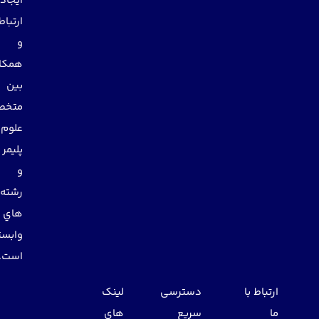
ايجاد
ارتباط
و
همكاري
بين
متخصصان
علوم
پليمر
و
رشته
هاي
وابسته
است.
ارتباط با
دسترسی
لینک
ما
سریع
های