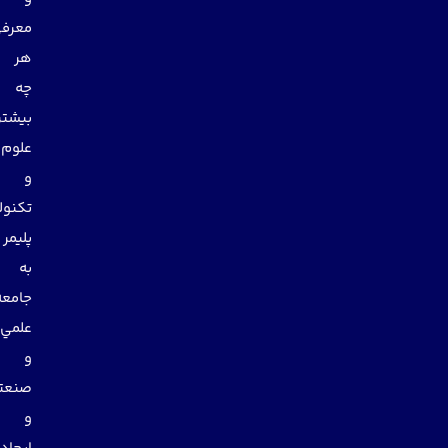
معرفي
هر
چه
بيشتر
علوم
و
تكنولوژي
پليمر
به
جامعه
علمي
و
صنعتي
و