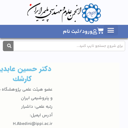
ورود/ثبت نام
1404
دکتر حسین عابدینی
كارشك
عضو هیئت علمی پژوهشگاه پلیمر
و پتروشیمی ایران
رتبه علمی: داشیار
آدرس ایمیل:
H.Abedini@ippi.ac.ir