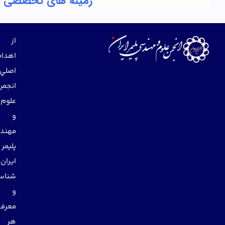
زمینه های تخصصی
از
اهداف
اصلي
انجمن
علوم
و
مهندسي
پليمر
ايران
شناساندن
و
معرفي
هر