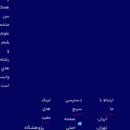
همكاري
بين
متخصصان
علوم
پليمر
و
رشته
هاي
وابسته
است.
ارتباط با
دسترسی
لینک
ما
سریع
های
مفید
ایران،
صفحه
تهران،
اصلی
پژوهشگاه