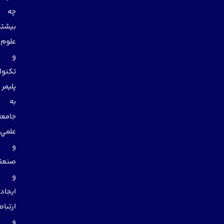
چه
بيشتر
علوم
و
تكنولوژي
پليمر
به
جامعه
علمي
و
صنعتي
و
ايجاد
ارتباط
و