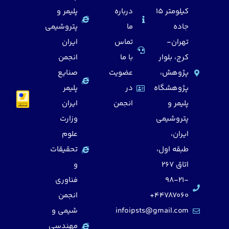
کیلومتر 15
درباره
پلیمر و
جاده
ما
پتروشیمی
تهران-
تماس
ایران
کرج، بلوار
با ما
انجمن
پژوهش،
عضویت
صنایع
پژوهشگاه
در
پلیمر
پلیمر و
انجمن
ایران
پتروشیمی
وزارت
ایران،
علوم
طبقه اول،
تحقیقات
اتاق 267
و
98-21-
فناوری
44787060+
انجمن
infoipsts@gmail.com
شیمی و
مهندسی