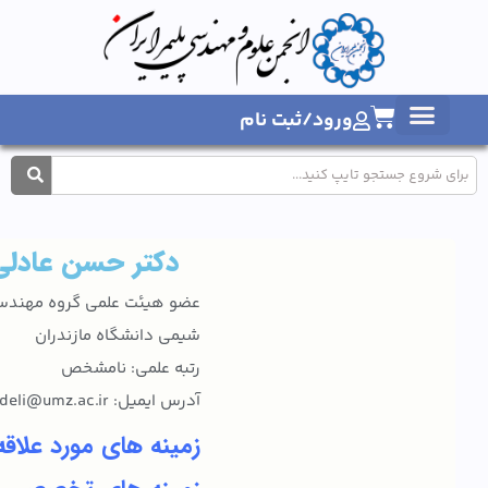
ورود/ثبت نام
1404
دکتر حسن عادلی
عضو هیئت علمی گروه مهندسی
شیمی دانشگاه مازندران
رتبه علمی: نامشخص
آدرس ایمیل: h.adeli@umz.ac.ir
زمینه های مورد علاقه