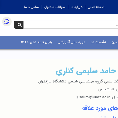
صفحه اصلی
درباره ما
سوالات متداول
تماس با ما
صین
نشست ها
دوره های آموزشی
پایان نامه های 1404
 حامد سلیمی کناری
 علمی گروه مهندسی شیمی دانشگاه مازندران
ی: نامشخص
H.salimi@u
های مورد علاقه