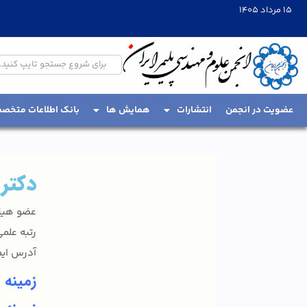
15 مرداد 1405
عضویت در انجمن
انتشارات
همایش ها
بانک اطلاعات متخص
دکتر
عضو هیئت
رتبه علم
آدرس ایمیل: mz.ac.ir
زمینه 