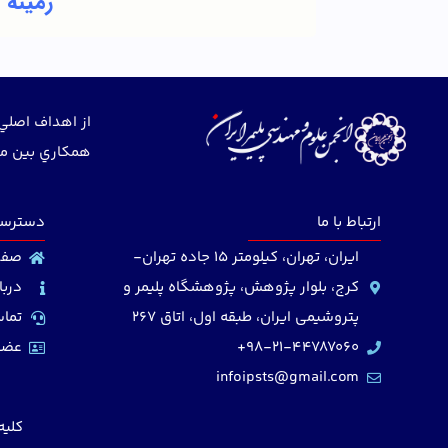
زمینه
از اهداف اصلي 
همكاري بين مت
ارتباط با ما
دسترسی
ایران، تهران، کیلومتر 15 جاده تهران-
صفح
کرج، بلوار پژوهش، پژوهشگاه پلیمر و
دربا
پتروشیمی ایران، طبقه اول، اتاق 267
تماس
98-21-44787060+
عضو
infoipsts@gmail.com
کلیه