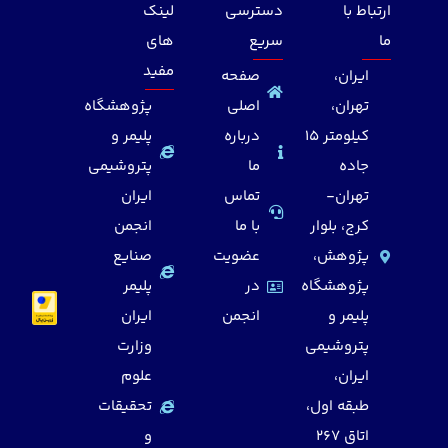
ارتباط با
دسترسی
لینک
ما
سریع
های
مفید
ایران،
صفحه
تهران،
اصلی
پژوهشگاه
کیلومتر 15
درباره
پلیمر و
جاده
ما
پتروشیمی
تهران-
تماس
ایران
کرج، بلوار
با ما
انجمن
پژوهش،
عضویت
صنایع
پژوهشگاه
در
پلیمر
پلیمر و
انجمن
ایران
پتروشیمی
وزارت
ایران،
علوم
طبقه اول،
تحقیقات
اتاق 267
و