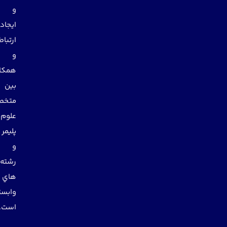
و
ايجاد
ارتباط
و
همكاري
بين
متخصصان
علوم
پليمر
و
رشته
هاي
وابسته
است.