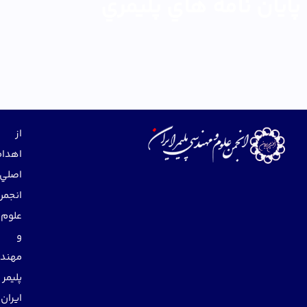
يان نامه هاي پليمري
از
اهداف
اصلي
انجمن
علوم
و
مهندسي
پليمر
ايران