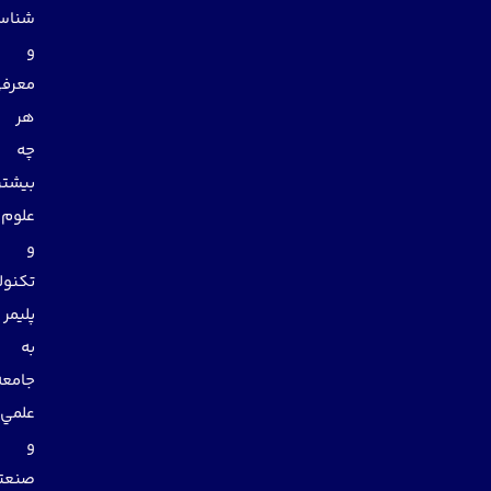
شناساندن
و
معرفي
هر
چه
بيشتر
علوم
و
تكنولوژي
پليمر
به
جامعه
علمي
و
صنعتي